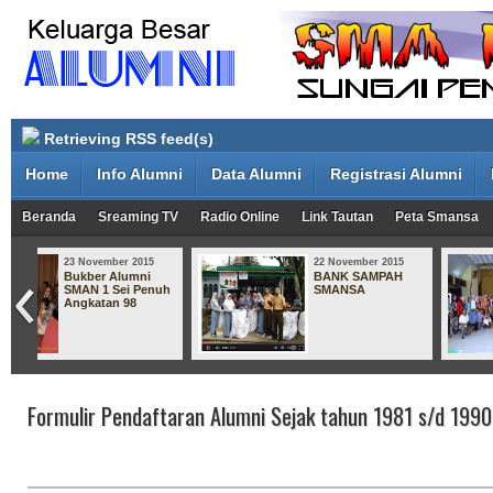
Retrieving RSS feed(s)
Home
Info Alumni
Data Alumni
Registrasi Alumni
Beranda
Sreaming TV
Radio Online
Link Tautan
Peta Smansa
15
22 November 2015
22 November 2
i
BANK SAMPAH
Reuni Alumn
enuh
SMANSA
Siswa SMA Ne
Sungai Penu
Angkatan 19
Formulir Pendaftaran Alumni Sejak tahun 1981 s/d 1990