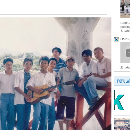
rangka
penting
11 tah
OSIS 
11 tah
POPULA