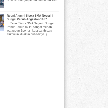
Reuni Alumni Siswa SMA Negeri I
Sungai Penuh Angkatan 1987
Reuni Siswa SMA Negeri I Sungai
Penuh Tahun 87 ini sangat meriah,
walaupun Spontan kata salah satu
alumni ini di akun pribadinya j...